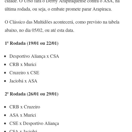
cidade. O Urso fará o Derby Arapiraquense contra o ASA, na
última rodada, ou seja, o embate promete parar Arapiraca.
O Clássico das Multidões acontecerá, como previsto na tabela
abaixo, no dia 05/02, ou até esta data.
1ª Rodada (19/01 ou 22/01)
Desportivo Aliança x CSA
CRB x Murici
Cruzeiro x CSE
Jaciobá x ASA
2ª Rodada (26/01 ou 29/01)
CRB x Cruzeiro
ASA x Murici
CSE x Desportivo Aliança
CSA x Jaciobá